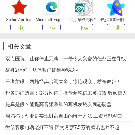
XuJoe Api Test
Microsoft Edge Dev浏览器 for linux
快手刷点亮软件
奇妙加速器旧版安装包
下载
下载
下载
下载
相关文章
双点医院：让你停止无聊！一份令人兴奋的任务正在寻找你！
战锤2信仰：从信客门徒到神秘之神
王者荣耀：西施经典台词大全，惊艳观众，秒杀舞台！
税务部门透露：部分网红主播偷漏税仍未被披露 数额惊人
是真是假？能提高音频质量的耳机发烧友固态硬盘
周鸿祎：创业是实现财富自由的唯一方法 工资只能糊口
微信客服电话老打不通 因为月薪7.5万的腾讯也养不起