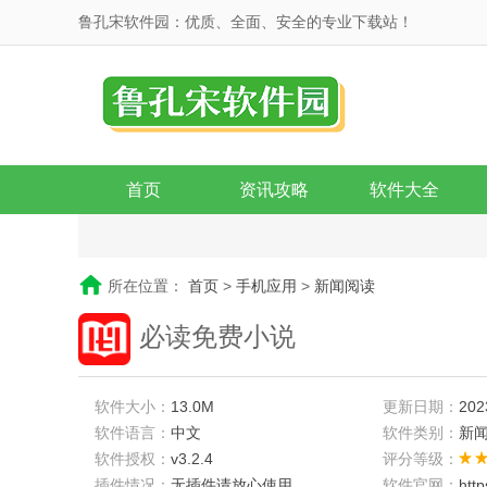
鲁孔宋软件园：优质、全面、安全的专业下载站！
首页
资讯攻略
软件大全
所在位置：
首页
>
手机应用
>
新闻阅读
必读免费小说
软件大小：
13.0M
更新日期：
202
软件语言：
中文
软件类别：
新
软件授权：
v3.2.4
评分等级：
插件情况：
无插件请放心使用
软件官网：
htt