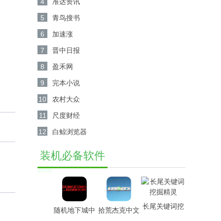
4
准达资讯
5
青鸟搜书
6
加速涨
7
晋中日报
8
盈禾网
9
完本小说
10
农村大众
11
尺度财经
12
白鲸浏览器
装机必备软件
长尾关键词挖
随机地下城中
拾荒杰克中文
掘精灵