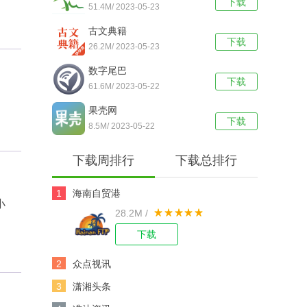
下载
51.4M/ 2023-05-23
古文典籍
下载
26.2M/ 2023-05-23
数字尾巴
下载
61.6M/ 2023-05-22
果壳网
下载
8.5M/ 2023-05-22
下载周排行
下载总排行
1
海南自贸港
小
28.2M /
下载
2
众点视讯
3
潇湘头条