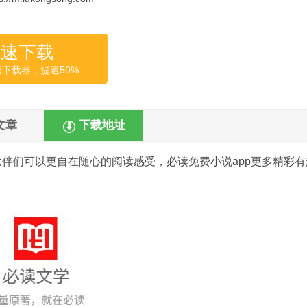
高速下载
速下载器，提速50%
文章
下载地址
伙伴们可以更自在随心的阅读感受，必读免费小说app更多精彩有