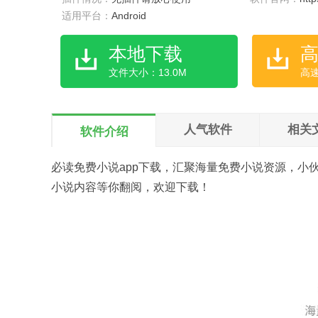
适用平台：
Android
本地下载
文件大小：13.0M
高
人气软件
相关
软件介绍
必读免费小说app下载，汇聚海量免费小说资源，小
小说内容等你翻阅，欢迎下载！