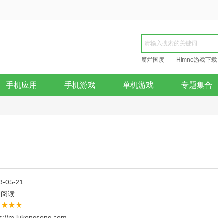
腐烂国度
Himno游戏下载
手机应用
手机游戏
单机游戏
专题集合
3-05-21
闻阅读
ps://m.lukongsong.com