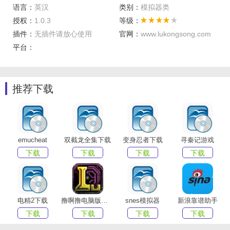
语言：
英汉
类别：
模拟器类
游戏功能
授权：
1.0.3
等级：
插件：
无插件请放心使用
官网：
www.lukongsong.com
1.改进丰富的模拟商业游戏，轻松创建您的小镇。
平台：
2.岛内最需要的是人气。通过其出色的管理能力，使得小镇
广受欢迎。
3、各种娱乐设施可以根据自己的喜好安排，赚取财富。
推荐下载
4、简洁的矢量风艺术图片。带给你独特的视觉享受。
5.你可以随时随地加入进来开始自己的探索之旅，也可以鸟
瞰小镇的每一个细节。
emucheat
双截龙全集下载
变身忍者下载
寻秦记游戏
小编评估
下载
下载
下载
下载
1.游戏的画面很卡通很清新，你能获得的乐趣在同类游戏中
是感受不到的。非常好玩有趣。不要错过它。通过非常简单
的操作就可以轻松掌握。立即下载游戏。
电精2下载
撸啊撸电脑版下载
snes模拟器
新浪靠谱助手
下载
下载
下载
下载
2.为你设置了不同的游戏任务。玩家可以捕鱼增加收入，建
造房屋，进行商业活动，经营海边店铺，不断扩大经营范