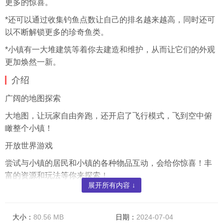
更多的惊喜。
*还可以通过收集钓鱼点数让自己的排名越来越高，同时还可
以不断解锁更多的珍奇鱼类。
*小镇有一大堆建筑等着你去建造和维护，从而让它们的外观
更加焕然一新。
介绍
广阔的地图探索
大地图，让玩家自由奔跑，还开启了飞行模式，飞到空中俯
瞰整个小镇！
开放世界游戏
尝试与小镇的居民和小镇的各种物品互动，会给你惊喜！丰
富的资源和玩法等你来探索！
展开所有内容 ↓
有趣的钓鱼游戏
与咬人的大鱼斗智斗勇，收集钓鱼积分参与排名，还有各种
大小：
80.56 MB
日期：
2024-07-04
稀有鱼类等你解锁。